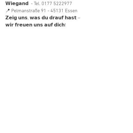
𝗪𝗶𝗲𝗴𝗮𝗻𝗱  - Tel. 0177 5222977
📍 Pelmanstraße 91 - 45131 Essen
𝗭𝗲𝗶𝗴 𝘂𝗻𝘀, 𝘄𝗮𝘀 𝗱𝘂 𝗱𝗿𝗮𝘂𝗳 𝗵𝗮𝘀𝘁 – 
𝘄𝗶𝗿 𝗳𝗿𝗲𝘂𝗲𝗻 𝘂𝗻𝘀 𝗮𝘂𝗳 𝗱𝗶𝗰𝗵!