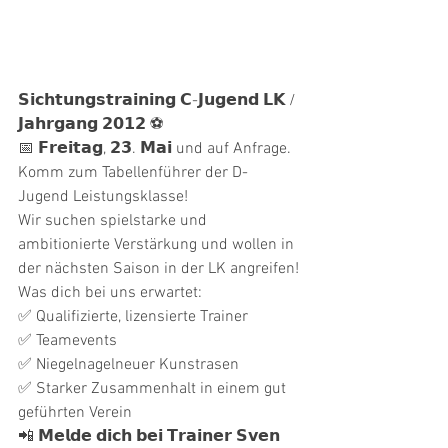
𝗦𝗶𝗰𝗵𝘁𝘂𝗻𝗴𝘀𝘁𝗿𝗮𝗶𝗻𝗶𝗻𝗴 𝗖-𝗝𝘂𝗴𝗲𝗻𝗱 𝗟𝗞 / 
𝗝𝗮𝗵𝗿𝗴𝗮𝗻𝗴 𝟮𝟬𝟭𝟮 ⚽
📅 𝗙𝗿𝗲𝗶𝘁𝗮𝗴, 𝟮𝟯. 𝗠𝗮𝗶 und auf Anfrage.
Komm zum Tabellenführer der D-
Jugend Leistungsklasse!
Wir suchen spielstarke und 
ambitionierte Verstärkung und wollen in 
der nächsten Saison in der LK angreifen!
Was dich bei uns erwartet:
✅ Qualifizierte, lizensierte Trainer 
✅ Teamevents
✅ Niegelnagelneuer Kunstrasen
✅ Starker Zusammenhalt in einem gut 
geführten Verein
📲 𝗠𝗲𝗹𝗱𝗲 𝗱𝗶𝗰𝗵 𝗯𝗲𝗶 𝗧𝗿𝗮𝗶𝗻𝗲𝗿 𝗦𝘃𝗲𝗻 