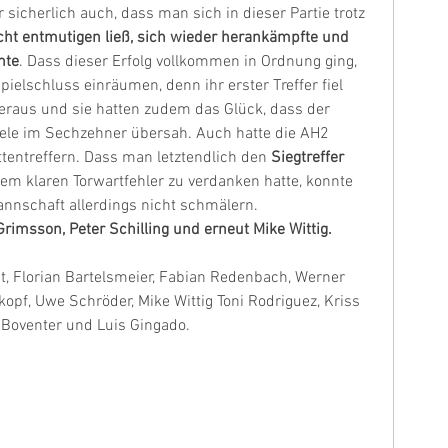
icherlich auch, dass man sich in dieser Partie trotz 
icht entmutigen ließ, sich wieder herankämpfte und 
nte
. Dass dieser Erfolg vollkommen in Ordnung ging, 
elschluss einräumen, denn ihr erster Treffer fiel 
heraus und sie hatten zudem das Glück, dass der 
iele im Sechzehner übersah. Auch hatte die AH2 
ttentreffern. Dass man letztendlich den
 Siegtreffer 
nem klaren Torwartfehler zu verdanken hatte, konnte 
nnschaft allerdings nicht schmälern.
 Grimsson, Peter Schilling und erneut Mike Wittig.
, Florian Bartelsmeier, Fabian Redenbach, Werner 
kopf, Uwe Schröder, Mike Wittig Toni Rodriguez, Kriss 
l Boventer und Luis Gingado.