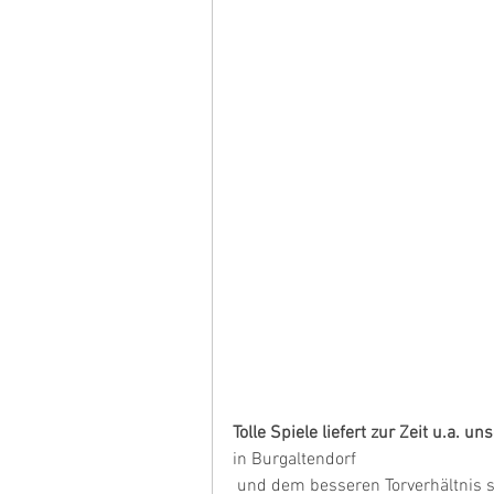
Tolle Spiele liefert zur Zeit u.a. un
in Burgaltendorf
 und dem besseren Torverhältnis steht die Truppe von Sven Wiegand, Mehmet Cakir und 