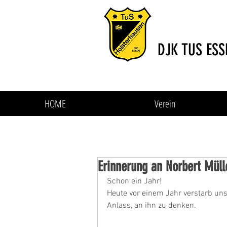
DJK TUS ESS
HOME
Verein
Erinnerung an Norbert Müll
Schon ein Jahr! 
Heute vor einem Jahr verstarb uns
Anlass, an ihn zu denken.