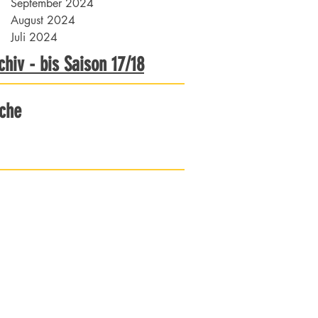
September 2024
August 2024
Juli 2024
chiv - bis Saison 17/18
che
 Essen-Holsterhausen 1921 e.V.
traße 91
ssen
1 775070
sholsterhausen.de