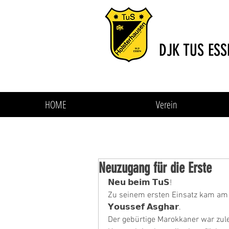
DJK TUS ESS
HOME
Verein
Neuzugang für die Erste
𝗡𝗲𝘂 𝗯𝗲𝗶𝗺 𝗧𝘂𝗦!
Zu seinem ersten Einsatz kam am S
𝗬𝗼𝘂𝘀𝘀𝗲𝗳 𝗔𝘀𝗴𝗵𝗮𝗿.
Der gebürtige Marokkaner war zulet