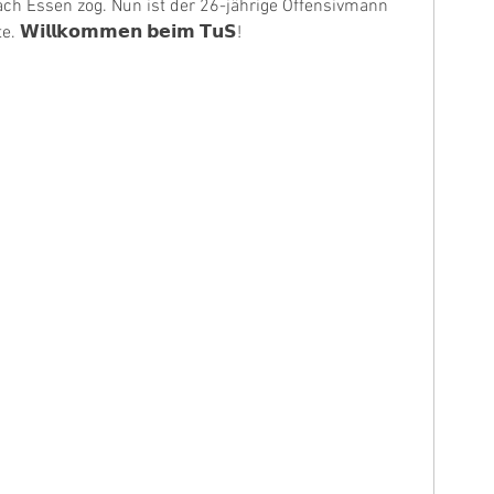
nach Essen zog. Nun ist der 26-jährige Offensivmann 
𝗪𝗶𝗹𝗹𝗸𝗼𝗺𝗺𝗲𝗻 𝗯𝗲𝗶𝗺 𝗧𝘂𝗦!