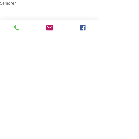
Senioren
Kommentare
Kommentar verfassen...
Kategorien "Aktuelles"
Archiv - ab Saison 18/19