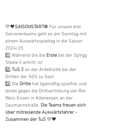
💛🖤
SAISONSTART
⚽ Für unsere drei 
Seniorenteams geht es am Sonntag mit 
einem Auswärtsspieltag in die Saison 
2024/25
1️⃣ Während die die 
Erste
 bei der SpVgg 
Steele II antritt, ist 
2️⃣ 
TuS 2 
an der Ardelhütte bei der 
Dritten der SGS zu Gast. 
3️⃣ Die 
Dritte
 hat ligamäßig spielfrei und 
testet gegen die Drittvertretung von Rot-
Weis-Essen in Altenessen an der 
Seumannstraße. 
Die Teams freuen sich 
über mitreisende Auswärtsfahrer - 
Zusammen der TuS 
💛🖤