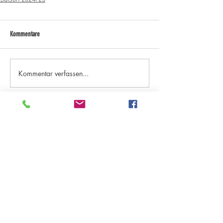
Kommentare
Kommentar verfassen...
Kategorien "Aktuelles"
Archiv - ab Saison 18/19
Archiv - bis Saison 17/18