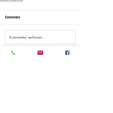
Kommentare
Kommentar verfassen...
Kategorien "Aktuelles"
Archiv - ab Saison 18/19
Archiv - bis Saison 17/18