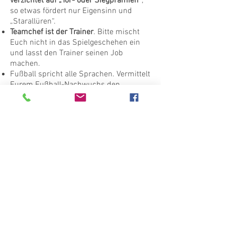
verzichtet auf „Tor- oder Siegprämien
“;
so etwas fördert nur Eigensinn und
„Starallüren“.
Teamchef ist der Trainer
. Bitte mischt
Euch nicht in das Spielgeschehen ein
und lasst den Trainer seinen Job
machen.
Fußball spricht alle Sprachen. Vermittelt
Eurem Fußball-Nachwuchs den
gebotenen
Respekt gegenüber anderen
Menschen jeglicher Herkunft und
Hautfarbe
.
Seid
fair zum Schiedsrichter
. Auch der
Schiri gehört zum Spiel und versucht,
sein Bestes zu geben. Mit fairem
Verhalten gegenüber dem
Schiedsrichter seid Ihr das beste
Vorbild für Eure Kinder.
Haltet Euch
bei den G- bis E-Jugenden
an die
verbindlichen Fair-Play-Regeln
.
Falls Euch auffällt, dass dies bei
anderen auf dem Platz nicht der Fall ist,