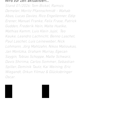
Wird zur Zeit aktualisiert...
Stand 01/2026: Tom Bickel, Ramsis
Demeler, Moritz Pfannschmidt -
Wahab
Abas, Lucas Davies, Rico Engellenner, Edip
Erener, Manuel Franke, Felix Frase, Patrick
Gudden, Frederik Hein, Malte Huelke,
Mathias Kamm, Luis Klein Jujol, Teo
Kauke, Leandro Lachnicht, Benno Laschet,
Paul Laschet, Luis Leineweber, Nick
Lohmann, Jörg Mahlzahn, Nikos Malioukas,
Jan Montzka, Graham Murray, Egecan
Saygin, Tobias Schoppe, Malte Schwarz,
Davis Shirima, Carlos Sommer, Sebastian
Spiller, Dominik Tautz, Kai Weining, Eric
Wiegandt, Orkun Yilmaz & Glücksbringer
Oscar.
Tom Bickel
Ramsis Demeler