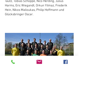
Tautz, Tobias Schoppe, Nico Herding, Julius
Harms, Eric Wiegandt, Orkun Yilmaz, Frederik
Hein, Nikos Malioukas, Philip Hoffmann und
Glücksbringer Oscar.
Saison 2021/22
TuS Zweite - Juli 2022:
Oben .v.l.. Jan Motzka,
Carlos Sommer, Sebastian Spiller, Niko Peters,
Luis Klein Jujol, Freddi Hein
mittlere Reihe v.l.: Spielertrainer Daniel Trinka,
Jörg Mahlzahn, Philip Schürheck, Felix Frase,
Malte Schwarz, Physiotherapeutin Sally König,
Kris Grimson, ..., Spielertrainer Malte Huelke.
unten v.l.: Tobias Schoppe, Christian Hayen, Leon