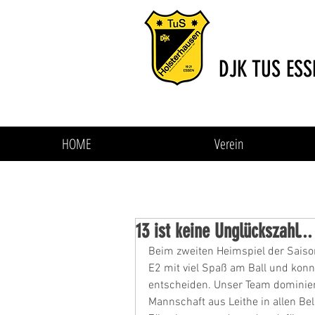
DJK TUS ESS
HOME
Verein
13 ist keine Unglückszahl...
Beim zweiten Heimspiel der Saiso
E2 mit viel Spaß am Ball und konnt
entscheiden. Unser Team dominier
Mannschaft aus Leithe in allen Be