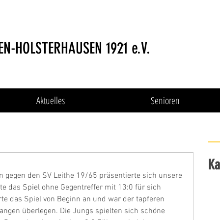
EN-HOLSTERHAUSEN 1921 e.V.
Aktuelles
Senioren
Ka
n gegen den SV Leithe 19/65 präsentierte sich unsere 
e das Spiel ohne Gegentreffer mit 13:0 für sich 
te das Spiel von Beginn an und war der tapferen 
langen überlegen. Die Jungs spielten sich schöne 