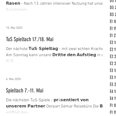
D3 
𝗥𝗮𝘀𝗲𝗻 - Nach 13 Jahren intensiver Nutzung hat unser
E2 23/24
E3 18/19
E3 19/20
D3 
Kunstrasen...
D3 
E1 1
E4 19/20
E1 1
15. Mai 2025
E1 2
TuS Spieltach 17./18. Mai
E2 1
Der nächste 𝗧𝘂𝗦-𝗦𝗽𝗶𝗲𝗹𝘁𝗮𝗴 - mit zwei echten Krachern:
E2 1
Am Sonntag kann unsere 𝗗𝗿𝗶𝘁𝘁𝗲 𝗱𝗲𝗻 𝗔𝘂𝗳𝘀𝘁𝗶𝗲𝗴 in die
E2 2
KLB...
E2 
E3 1
E3 1
6. Mai 2025
E3 2
Spieltach 7.-11. Mai
E4 1
E4 1
Die nächsten TuS-Spiele - 𝗽𝗿ä𝘀𝗲𝗻𝘁𝗶𝗲𝗿𝘁 𝘃𝗼𝗻
F1 1
𝘂𝗻𝘀𝗲𝗿𝗲𝗺 𝗣𝗮𝗿𝘁𝗻𝗲𝗿 Derpart Gemar Reisebüro Die 𝗕𝟭
F1 1
eröffnet den...