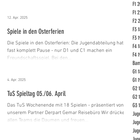
F1 2
F1 2
12. Apr. 2025
F2 
F3 1
Spiele in den Osterferien
F3 1
Die Spiele in den Osterferien: Die Jugendabteilung hat
F4 1
fast komplett Pause - nur D1 und C1 machen ein
F4 1
Freundschaftsspiel. Bei den...
Bam
G1 1
G1 1
4. Apr. 2025
G2 1
TuS Spieltag 05./06. April
G2 
G3 1
Das TuS Wochenende mit 18 Spielen - präsentiert von
unserem Partner Derpart Gemar Reisebüro Wir drücken
Jug
allen Teams die Daumen und freuen...
Jug
Jug
Jug