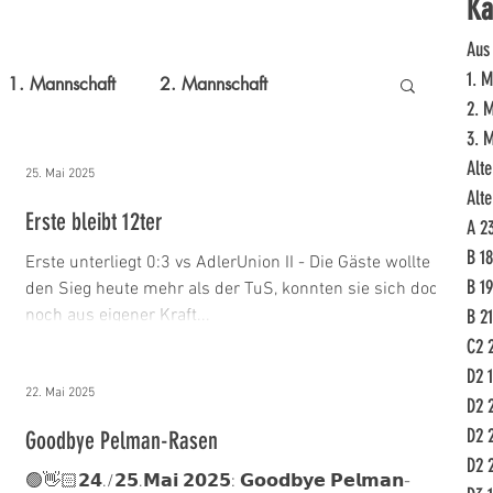
Ka
Aus
1. 
1. Mannschaft
2. Mannschaft
2. 
3. 
Alte
1
Alte Herren 2
A 23/24
25. Mai 2025
Alte
Erste bleibt 12ter
A 2
B 18
21/22
C2 22/23
D2 18/19
Erste unterliegt 0:3 vs AdlerUnion II - Die Gäste wollte
B 1
den Sieg heute mehr als der TuS, konnten sie sich doch
noch aus eigener Kraft...
B 2
C2 
D2 23/24
D3 19/20
D3 20/21
D2 1
22. Mai 2025
D2 
D2 
E1 19/20
E1 22/23
E2 18/19
Goodbye Pelman-Rasen
D2 
🟢👋🏻𝟮𝟰./𝟮𝟱.𝗠𝗮𝗶 𝟮𝟬𝟮𝟱: 𝗚𝗼𝗼𝗱𝗯𝘆𝗲 𝗣𝗲𝗹𝗺𝗮𝗻-