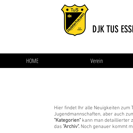
DJK TUS ESS
HOME
Verein
Aktuelles vom TuS -
Hier findet Ihr alle Neuigkeiten zum
Jugendmannschaften, aber auch zum 
"Kategorien"
kann man detaillierter 
das
"Archiv".
Noch genauer kommt ma