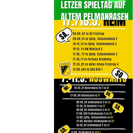
E2 19/20
E2 20/21
E3 21/22
E4 18/19