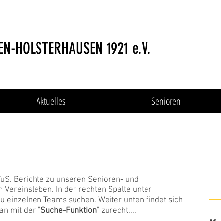
EN-HOLSTERHAUSEN 1921 e.V.
Aktuelles
Senioren
 Saison 2023/24
 TuS. Berichte zu unseren Senioren- und
Vereinsleben. In der rechten Spalte unter
zu einzelnen Teams suchen. Weiter unten findet sich
n mit der
"Suche-Funktion"
zurecht....