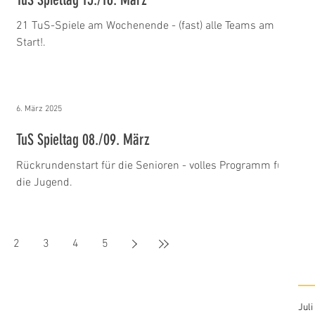
21 TuS-Spiele am Wochenende - (fast) alle Teams am
Start!.
6. März 2025
TuS Spieltag 08./09. März
Rückrundenstart für die Senioren - volles Programm für
die Jugend.
2
3
4
5
Juli