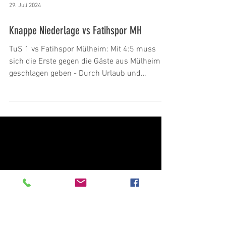
29. Juli 2024
Knappe Niederlage vs Fatihspor MH
TuS 1 vs Fatihspor Mülheim: Mit 4:5 muss
sich die Erste gegen die Gäste aus Mülheim
geschlagen geben - Durch Urlaub und
Verletzungen...