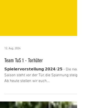
12. Aug. 2024
Team TuS 1 - Torhüter
𝗦𝗽𝗶𝗲𝗹𝗲𝗿𝘃𝗼𝗿𝘀𝘁𝗲𝗹𝗹𝘂𝗻𝗴 𝟮𝟬𝟮𝟰/𝟮𝟱 - Die neue
Saison steht vor der Tür, die Spannung steigt
Ab heute stellen wir euch...