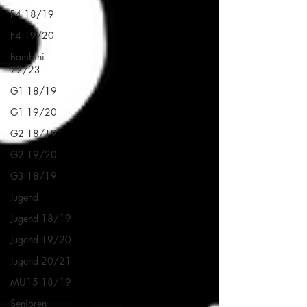
F4 18/19
F4 19/20
Bambini
22/23
G1 18/19
G1 19/20
G2 18/19
G2 19/20
G3 18/19
Jugend
Jugend 18/19
Jugend 19/20
Jugend 20/21
MU15 18/19
Senioren