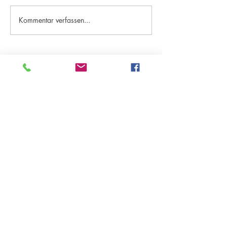
Kommentar verfassen...
Kategorien "Aktuelles"
Archiv - ab Saison 18/19
Archiv - bis Saison 17/18
DJK TuS Essen-Holsterhausen 1921 e.V.
Pelmanstraße 91
45131 Essen