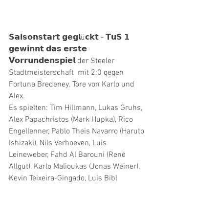
𝗦𝗮𝗶𝘀𝗼𝗻𝘀𝘁𝗮𝗿𝘁 𝗴𝗲𝗴𝗹ü𝗰𝗸𝘁 - 𝗧𝘂𝗦 𝟭 
𝗴𝗲𝘄𝗶𝗻𝗻𝘁 𝗱𝗮𝘀 𝗲𝗿𝘀𝘁𝗲 
𝗩𝗼𝗿𝗿𝘂𝗻𝗱𝗲𝗻𝘀𝗽𝗶𝗲𝗹 der Steeler 
Stadtmeisterschaft  mit 2:0 gegen 
Fortuna Bredeney. Tore von Karlo und 
Alex. 
Es spielten: Tim Hillmann, Lukas Gruhs, 
Alex Papachristos (Mark Hupka), Rico 
Engellenner, Pablo Theis Navarro (Haruto 
Ishizaki), Nils Verhoeven, Luis 
Leineweber, Fahd Al Barouni (René 
Allgut), Karlo Malioukas (Jonas Weiner), 
Kevin Teixeira-Gingado, Luis Bibl