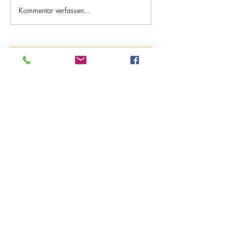
Kommentar verfassen...
Kategorien "Aktuelles"
Archiv - ab Saison 18/19
Archiv - bis Saison 17/18
DJK TuS Essen-Holsterhausen 1921 e.V.
Pelmanstraße 91
45131 Essen
Tel.
0201 775070