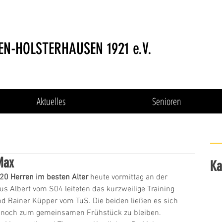
EN-HOLSTERHAUSEN 1921 e.V.
Aktuelles
Senioren
Max
Ka
20 Herren im besten Alter
 heute vormittag an der 
s Albert vom S04 leiteten das kurzweilige Training 
 Rainer Küpper vom TuS. Die beiden ließen es sich 
 noch zum gemeinsamen Frühstück zu bleiben. 