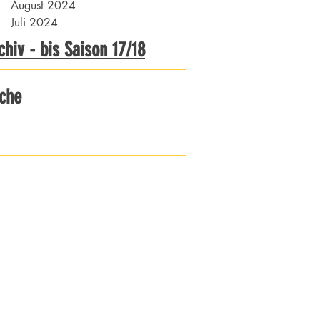
August 2024
Juli 2024
chiv - bis Saison 17/18
che
 Essen-Holsterhausen 1921 e.V.
traße 91
ssen
1 775070
sholsterhausen.de