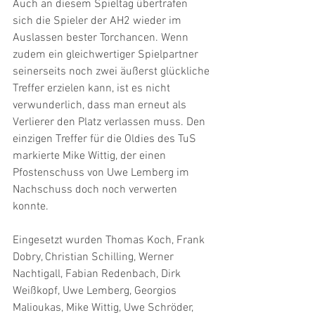
Auch an diesem Spieltag übertrafen 
sich die Spieler der AH2 wieder im 
Auslassen bester Torchancen. Wenn 
zudem ein gleichwertiger Spielpartner 
seinerseits noch zwei äußerst glückliche 
Treffer erzielen kann, ist es nicht 
verwunderlich, dass man erneut als 
Verlierer den Platz verlassen muss. Den 
einzigen Treffer für die Oldies des TuS 
markierte Mike Wittig, der einen 
Pfostenschuss von Uwe Lemberg im 
Nachschuss doch noch verwerten 
konnte. 
Eingesetzt wurden Thomas Koch, Frank 
Dobry, Christian Schilling, Werner 
Nachtigall, Fabian Redenbach, Dirk 
Weißkopf, Uwe Lemberg, Georgios 
Malioukas, Mike Wittig, Uwe Schröder, 