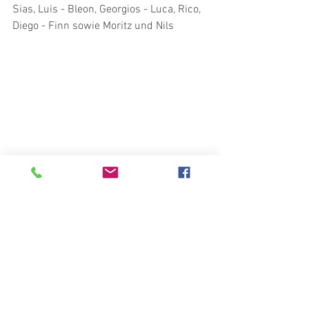
Sias, Luis - Bleon, Georgios - Luca, Rico, 
Diego - Finn sowie Moritz und Nils
Jugend 18/19
18/19 C1
Jugend