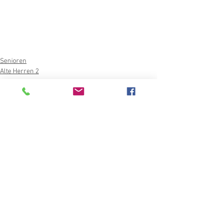
Senioren
Alte Herren 2
Kommentare
Kommentar verfassen...
Kategorien "Aktuelles"