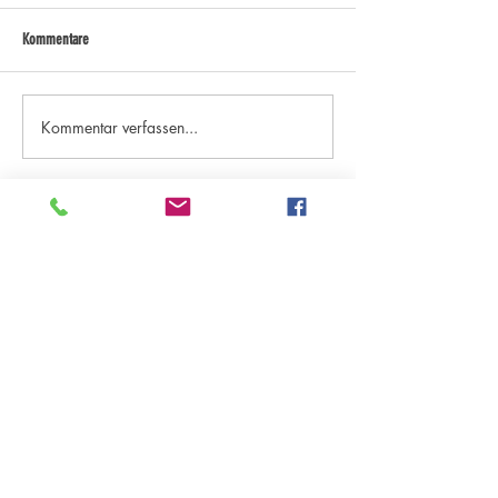
Kommentare
Kommentar verfassen...
Kategorien "Aktuelles"
Archiv - ab Saison 18/19
Archiv - bis Saison 17/18