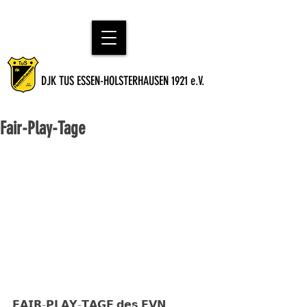
DJK TUS ESSEN-HOLSTERHAUSEN 1921 e.V.
Fair-Play-Tage
𝗙𝗔𝗜𝗥-𝗣𝗟𝗔𝗬-𝗧𝗔𝗚𝗘 𝗱𝗲𝘀 𝗙𝗩𝗡