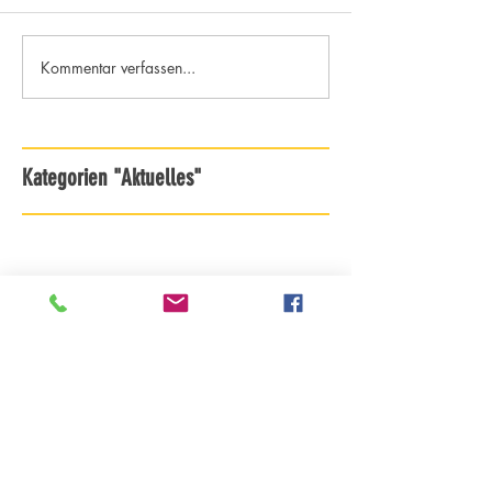
Kommentar verfassen...
Kategorien "Aktuelles"
Archiv - ab Saison 18/19
Archiv - bis Saison 17/18
DJK TuS Essen-Holsterhausen 1921 e.V.
Pelmanstraße 91