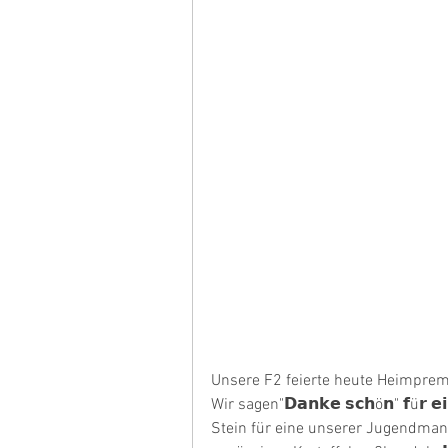
Unsere F2 feierte heute Heimpremi
Wir sagen"𝗗𝗮𝗻𝗸𝗲 𝘀𝗰𝗵ö𝗻" 𝗳ü𝗿 𝗲𝗶
Stein für eine unserer Jugendman