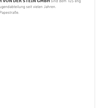
𝗩𝗢𝗡 𝗗𝗘𝗥 𝗦𝗧𝗘𝗜𝗡 𝗚𝗠𝗕𝗛 sind dem TuS eng 
gendabteilung seit vielen Jahren.
 Papestraße.