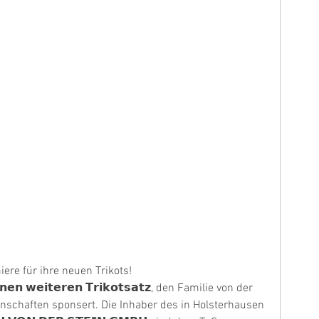
ere für ihre neuen Trikots!
𝗻𝗲𝗻 𝘄𝗲𝗶𝘁𝗲𝗿𝗲𝗻 𝗧𝗿𝗶𝗸𝗼𝘁𝘀𝗮𝘁𝘇, den Familie von der 
nschaften sponsert. Die Inhaber des in Holsterhausen 