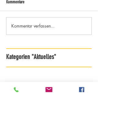
Kommentare
Kommentar verfassen...
Kategorien "Aktuelles"
Archiv - ab Saison 18/19
Archiv - bis Saison 17/18
DJK TuS Essen-Holsterhausen 1921 e.V.