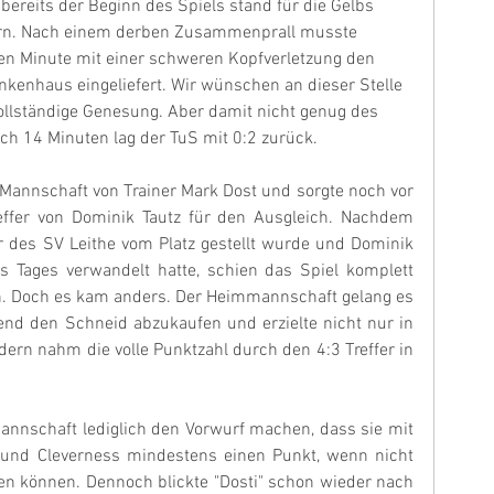
bereits der Beginn des Spiels stand für die Gelbs
rn. Nach einem derben Zusammenprall musste 
tten Minute mit einer schweren Kopfverletzung den 
nkenhaus eingeliefert. Wir wünschen an dieser Stelle 
vollständige Genesung. Aber damit nicht genug des 
ach 14 Minuten lag der TuS mit 0:2 zurück.
Mannschaft von Trainer Mark Dost und sorgte noch vor 
effer von Dominik Tautz für den Ausgleich. Nachdem 
r des SV Leithe vom Platz gestellt wurde und Dominik 
s Tages verwandelt hatte, schien das Spiel komplett 
n. Doch es kam anders. Der Heimmannschaft gelang es 
nd den Schneid abzukaufen und erzielte nicht nur in 
ern nahm die volle Punktzahl durch den 4:3 Treffer in 
annschaft lediglich den Vorwurf machen, dass sie mit 
 und Cleverness mindestens einen Punkt, wenn nicht 
en können. Dennoch blickte "Dosti" schon wieder nach 