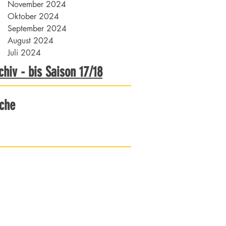
November 2024
Oktober 2024
September 2024
August 2024
Juli 2024
chiv - bis Saison 17/18
che
 Essen-Holsterhausen 1921 e.V.
traße 91
ssen
1 775070
sholsterhausen.de