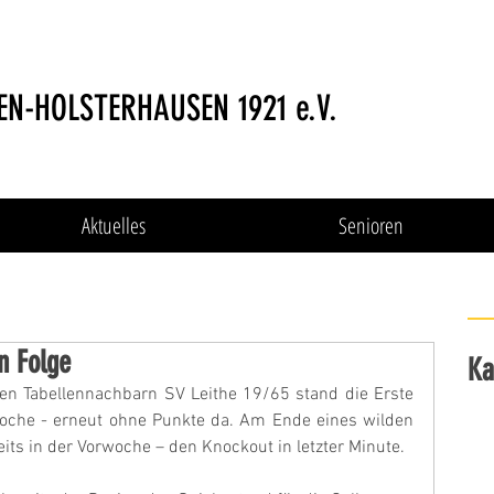
EN-HOLSTERHAUSEN 1921 e.V.
Aktuelles
Senioren
n Folge
Ka
n Tabellennachbarn SV Leithe 19/65 stand die Erste 
woche - erneut ohne Punkte da. Am Ende eines wilden 
eits in der Vorwoche – den Knockout in letzter Minute.