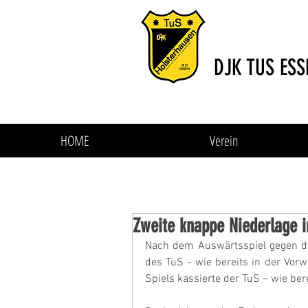
DJK TUS ESS
HOME
Verein
Zweite knappe Niederlage i
Nach dem Auswärtsspiel gegen de
des TuS - wie bereits in der Vor
Spiels kassierte der TuS – wie ber