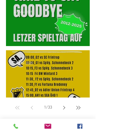
22. Mai 2025
Goodbye Pelman-Rasen
15. Mai 2025
TuS Spieltach 17./18. Mai
1
/
33
DJK TuS Essen-Holsterhausen 1921 e.V.