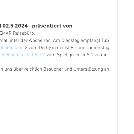
 𝟬𝟮.𝟱.𝟮𝟬𝟮𝟰 - 𝗽𝗿ä𝘀𝗲𝗻𝘁𝗶𝗲𝗿𝘁 𝘃𝗼𝗻 
T GEMAR Reisebüro. 
nmal unter der Woche ran: Am Dienstag empfängt TuS 
llabteilung
 2 zum Derby in der KLB - am Donnerstag 
 Rellinghausen 06 e.V.
 zum Spiel gegen TuS 1 an die 
en uns über reichlich Besucher und Unterstützung an 